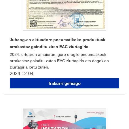
Juhang-en aktuadore pneumatikoko produktuak
arrakastaz gainditu ziren EAC ziurtagiria
2024. urtearen amaieran, gure eragile pneumatikoek
arrakastaz gainditu zuten EAC ziurtagiria eta dagokion
ziurtagiria lortu zuten.
2024-12-04
Irakurri gehiago