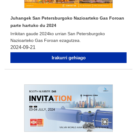
Juhangek San Petersburgoko Nazioarteko Gas Foroan
parte hartuko du 2024
Irrikitan gaude 2024ko urrian San Petersburgoko
Nazioarteko Gas Foroan ezagutzea.
2024-09-21
Irakurri gehiago