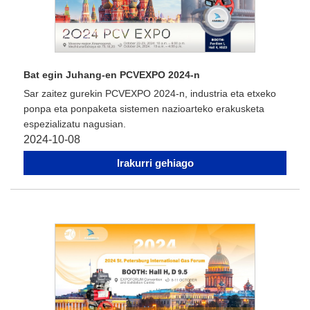
Bat egin Juhang-en PCVEXPO 2024-n
Sar zaitez gurekin PCVEXPO 2024-n, industria eta etxeko
ponpa eta ponpaketa sistemen nazioarteko erakusketa
espezializatu nagusian.
2024-10-08
Irakurri gehiago