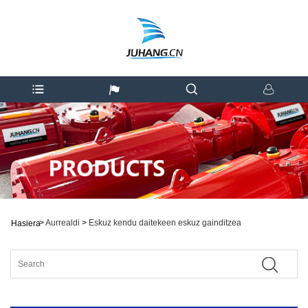
>
Aurrealdi
>
Eskuz kendu daitekeen eskuz gainditzea
Hasiera