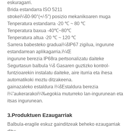
eskuragarri.
Brida estandarra ISO 5211
strokeï¼š0-90°(+/-5°) posizio mekanikoaren muga
Tenperatura estandarra -20 ℃ ~ 80 ℃
Tenperatura baxua -40℃~80℃
Tenperatura altua -20 ℃ ~ 120 ℃
Sarrera babesteko graduaï¼šIP67 zigilua, ingurune
estandarrean aplikagarria.ï¼Œ
ingurune berezia IP68ra pertsonalizatu daiteke
Segurtasun balbula ¼š Gasaren guztizko kontrol-
funtzioarekin instalatu daiteke, aire iturria eta ihesa
automatikoki moztu ditzakeena.
gainazaleko estaldura ï¼šEstaldura berezia
ï¼ˆaukerarakoï¼‰egokia muturreko lan-ingurunean eta
itsas ingurunean.
3.Produktuen Ezaugarriak
Balbula-eragile eskuz gainditzeak beheko ezaugarriak