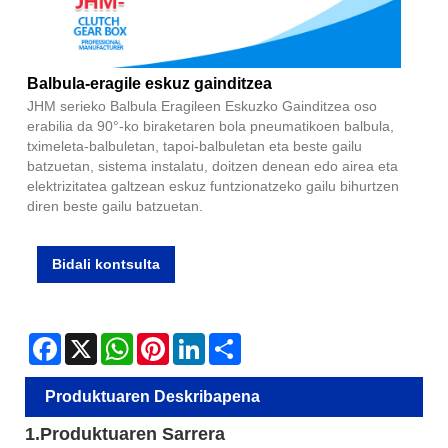
Balbula-eragile eskuz gainditzea
JHM serieko Balbula Eragileen Eskuzko Gainditzea oso
erabilia da 90°-ko biraketaren bola pneumatikoen balbula,
tximeleta-balbuletan, tapoi-balbuletan eta beste gailu
batzuetan, sistema instalatu, doitzen denean edo airea eta
elektrizitatea galtzean eskuz funtzionatzeko gailu bihurtzen
diren beste gailu batzuetan.
Bidali kontsulta
Facebook
X
WhatsApp
Pinterest
LinkedIn
Share
Produktuaren Deskribapena
1.Produktuaren Sarrera