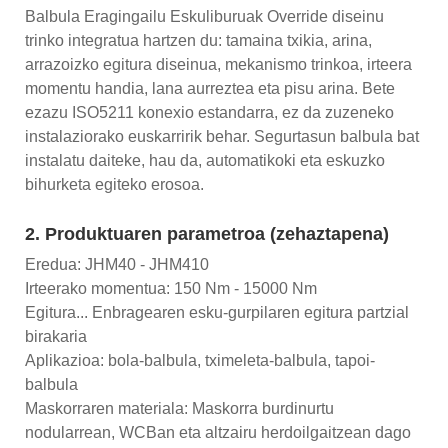
Balbula Eragingailu Eskuliburuak Override diseinu
trinko integratua hartzen du: tamaina txikia, arina,
arrazoizko egitura diseinua, mekanismo trinkoa, irteera
momentu handia, lana aurreztea eta pisu arina. Bete
ezazu ISO5211 konexio estandarra, ez da zuzeneko
instalaziorako euskarririk behar. Segurtasun balbula bat
instalatu daiteke, hau da, automatikoki eta eskuzko
bihurketa egiteko erosoa.
2. Produktuaren parametroa (zehaztapena)
Eredua: JHM40 - JHM410
Irteerako momentua: 150 Nm - 15000 Nm
Egitura... Enbragearen esku-gurpilaren egitura partzial
birakaria
Aplikazioa: bola-balbula, tximeleta-balbula, tapoi-
balbula
Maskorraren materiala: Maskorra burdinurtu
nodularrean, WCBan eta altzairu herdoilgaitzean dago