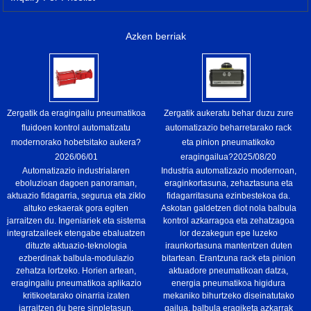
Azken berriak
Zergatik da eragingailu pneumatikoa
Zergatik aukeratu behar duzu zure
fluidoen kontrol automatizatu
automatizazio beharretarako rack
modernorako hobetsitako aukera?
eta pinion pneumatikoko
2026/06/01
eragingailua?
2025/08/20
Automatizazio industrialaren
Industria automatizazio modernoan,
eboluzioan dagoen panoraman,
eraginkortasuna, zehaztasuna eta
aktuazio fidagarria, segurua eta ziklo
fidagarritasuna ezinbestekoa da.
altuko eskaerak gora egiten
Askotan galdetzen diot nola balbula
jarraitzen du. Ingeniariek eta sistema
kontrol azkarragoa eta zehatzagoa
integratzaileek etengabe ebaluatzen
lor dezakegun epe luzeko
dituzte aktuazio-teknologia
iraunkortasuna mantentzen duten
ezberdinak balbula-modulazio
bitartean. Erantzuna rack eta pinion
zehatza lortzeko. Horien artean,
aktuadore pneumatikoan datza,
eragingailu pneumatikoa aplikazio
energia pneumatikoa higidura
kritikoetarako oinarria izaten
mekaniko bihurtzeko diseinatutako
jarraitzen du bere sinpletasun,
gailua, balbula eragiketa azkarrak