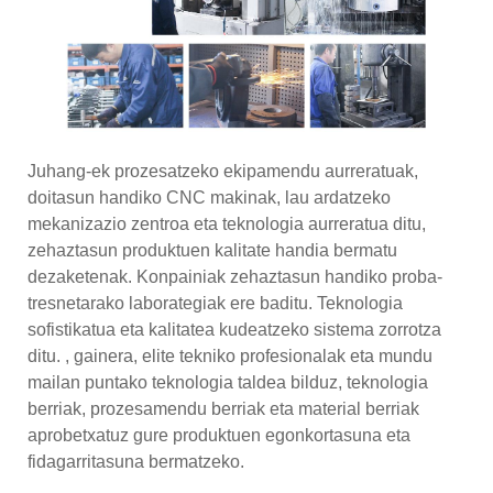
Juhang-ek prozesatzeko ekipamendu aurreratuak,
doitasun handiko CNC makinak, lau ardatzeko
mekanizazio zentroa eta teknologia aurreratua ditu,
zehaztasun produktuen kalitate handia bermatu
dezaketenak. Konpainiak zehaztasun handiko proba-
tresnetarako laborategiak ere baditu. Teknologia
sofistikatua eta kalitatea kudeatzeko sistema zorrotza
ditu. , gainera, elite tekniko profesionalak eta mundu
mailan puntako teknologia taldea bilduz, teknologia
berriak, prozesamendu berriak eta material berriak
aprobetxatuz gure produktuen egonkortasuna eta
fidagarritasuna bermatzeko.