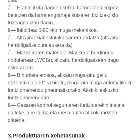
ditu:
â— Erabat itxita dagoen kutxa, barnealdea koipez
betetzen da harra engranaje kutxaren bizitza-ziklo
luzeagoa izan dadin.
â— Ibilbidea: 0-90°-ko muga mekanikoa.
â— Altzairuz babestutako sarrera-ardatza (altzairu
herdoilgaitza zure aukera da)
â— Maskorraren materiala: Maskorra burdinurtu
nodularrean, WCBn, altzairu herdoilgaitzean dago
eskuragarri.
â— Bihurketa erosoa, altxatu muga-pin, gailu
eszentrikoa 100°-ra biratu, muga-pin muga automatikoki
funtzionamendu pneumatikorako; Aitzitik, eskuzko
funtzionamenduari.
â— Gasaren kontrol seguruaren funtzioarekin instala
daiteke, aire iturria eta ihesa automatikoki mozten
dituena.
3.Produktuaren xehetasunak