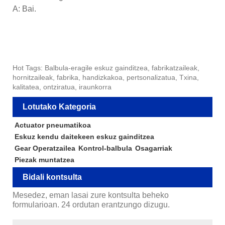
A: Bai.
Hot Tags: Balbula-eragile eskuz gainditzea, fabrikatzaileak,
hornitzaileak, fabrika, handizkakoa, pertsonalizatua, Txina,
kalitatea, ontziratua, iraunkorra
Lotutako Kategoria
Actuator pneumatikoa
Eskuz kendu daitekeen eskuz gainditzea
Gear Operatzailea
Kontrol-balbula
Osagarriak
Piezak muntatzea
Bidali kontsulta
Mesedez, eman lasai zure kontsulta beheko
formularioan. 24 ordutan erantzungo dizugu.