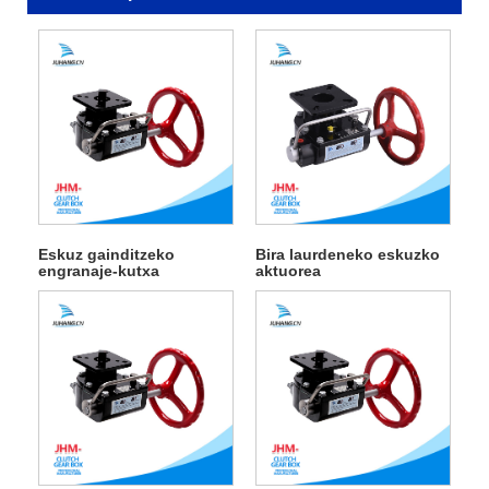
Eskuz gainditzeko
Bira laurdeneko eskuzko
engranaje-kutxa
aktuorea