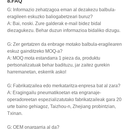
8.FAQ
G: Informazio zehatzagoa eman al dezakezu balbula-
eragileen eskuzko baliogabetzeari buruz?
A: Bai, noski. Zure galderak e-mail bidez bidal
diezagukezu. Behar duzun informazioa bidaliko dizugu.
G: Zer gertatzen da enbrage motako balbula-eragilearen
eskuz gainditzeko MOQ-a?
A: MOQ mota estandarra 1 pieza da, produktu
pertsonalizatuak behar badituzu, jar zaitez gurekin
harremanetan, eskerrik asko!
G: Fabrikatzailea edo merkataritza-enpresa bat al zara?
A: Eragingailu pneumatikoetan eta engranaje-
operadoreetan espezializatutako fabrikatzaileak gara 20
urte baino gehiagoz, Taizhou-n, Zhejiang probintzian,
Txinan.
G: OEM onargarria al da?