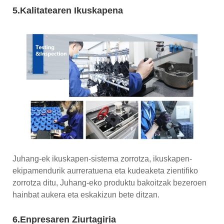
5.Kalitatearen Ikuskapena
Juhang-ek ikuskapen-sistema zorrotza, ikuskapen-
ekipamendurik aurreratuena eta kudeaketa zientifiko
zorrotza ditu, Juhang-eko produktu bakoitzak bezeroen
hainbat aukera eta eskakizun bete ditzan.
6.Enpresaren Ziurtagiria