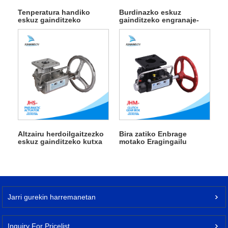
Tenperatura handiko
Burdinazko eskuz
eskuz gainditzeko
gainditzeko engranaje-
engranaje-kutxa
kutxa
Altzairu herdoilgaitzezko
Bira zatiko Enbrage
eskuz gainditzeko kutxa
motako Eragingailu
pneumatikoa
Jarri gurekin harremanetan
Inquiry For Pricelist